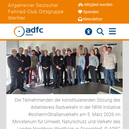
Mitglied werden
Allgemeiner Deutscher
Fahrrad-Club Ortsgruppe
Spenden
Werther
Newsletter
Die Teilnehmenden der konstituierenden Sitzung des
Arbeitskreis Radverkehr in der NRW Initiative
#sicherimStraßenverkehr am 5. März 2026 im
Ministerium für Umwelt, Naturschutz und Verkehr des
Landes Nordrhein-Westfalen in Düsseldorf. © ADFC