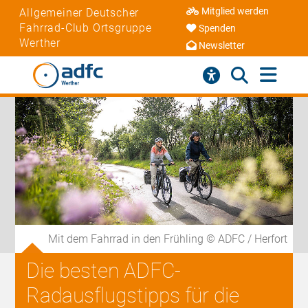
Mitglied werden
Allgemeiner Deutscher
Fahrrad-Club Ortsgruppe
Spenden
Werther
Newsletter
Mit dem Fahrrad in den Frühling © ADFC / Herfort
Die besten ADFC-
Radausflugstipps für die