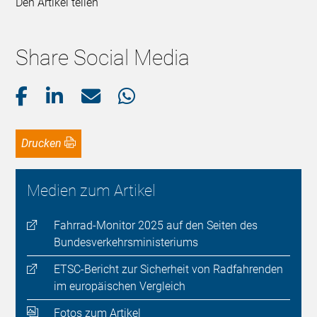
Den Artikel teilen
Share Social Media
Drucken
Medien zum Artikel
Fahrrad-Monitor 2025 auf den Seiten des
Bundesverkehrsministeriums
ETSC-Bericht zur Sicherheit von Radfahrenden
im europäischen Vergleich
Fotos zum Artikel